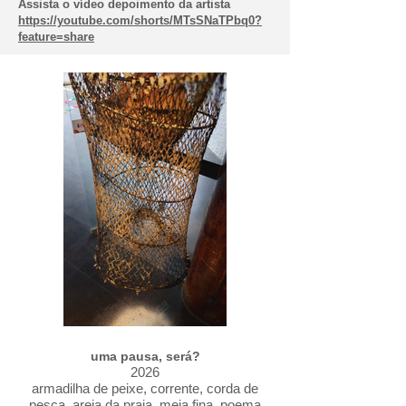
Assista o vídeo depoimento da artista
https://youtube.com/shorts/MTsSNaTPbq0?
feature=share
uma pausa, será?
2026
armadilha de peixe, corrente, corda de
pesca, areia da praia, meia fina, poema