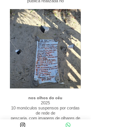
pública realizada no
Rio de Janeiro desde 2022, no dia 7 de
setembro. Um
cortejo artístico que agrega diversos
coletivos e
expressões.
Parada 7
"[Handala] Era a flecha da bússola,
apontando
invariavelmente para a Palestina. Não a
Palestina
geográfica, mas a Palestina em seu
sentido humano – o
símbolo de uma causa justa, esteja ela
no Egito, no Vietnã
ou na África do Sul.
"
Naji al-Ali (1938-1987)
Parada 7
nos olhos do céu
2025
10 monóculos suspensos por cordas
de rede de
pescaria, com imagens de olhares de
10 crianças