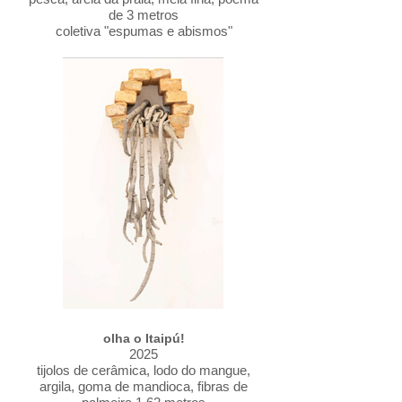
de 3 metros
coletiva "espumas e abismos"
- oficina de arte dos
pescadores
Centro Cultural Paschoal Carlos Magno
- Niterói
"Em todos os jardins hei-de-florir,
Em todos beberei a lua cheia,
Quando enfim no meu jardim eu
possuir
Todas as praias onde o mar ondeia
Um dia serei eu o mar e a areia,
A tudo quanto existe me hei-de-unir,
E o meu sangue arrasta em cada veia
Esse abraço que um dia se há-de-abrir"
Sophia de Mello Breyner Andresen
(1919-2004)
olha o Itaipú!
2025
tijolos de cerâmica, lodo do mangue,
argila, goma de mandioca, fibras de