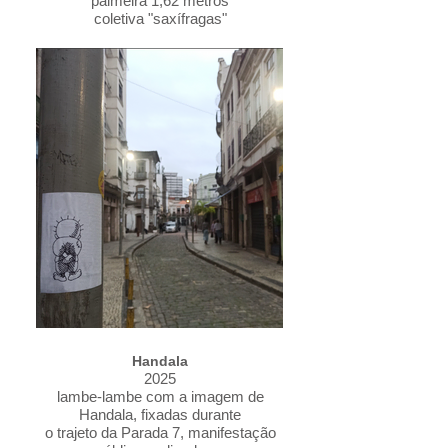
palmeira 1,62 metros
coletiva "saxífragas"
- residência artística "entre mar e
pedras"
Espaço Atanã - Niterói
o óculo dos muros da casa de
"recolhimento" de mulheres, no período
imperial, hoje museu de arqueologia de
Itaipú, e o mangue que decompõe e
refaz
vida de todos os tipos e formas, e suas
árvores de raízes que respiram, e
fazem
respirar
Handala
2025
lambe-lambe com a imagem de
Handala, fixadas durante
o trajeto da Parada 7, manifestação