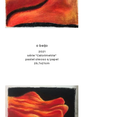
o beijo
2021
série "Calorimetria"
pastel oleoso s/ papel
29,7x21cm