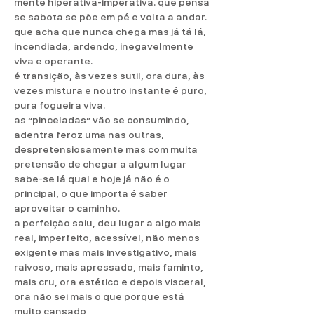
mente hiperativa-imperativa. que pensa
se sabota se põe em pé e volta a andar.
que acha que nunca chega mas já tá lá,
incendiada, ardendo, inegavelmente
viva e operante.
é transição, às vezes sutil, ora dura, às
vezes mistura e noutro instante é puro,
pura fogueira viva.
as “pinceladas” vão se consumindo,
adentra feroz uma nas outras,
despretensiosamente mas com muita
pretensão de chegar a algum lugar
sabe-se lá qual e hoje já não é o
principal, o que importa é saber
aproveitar o caminho.
a perfeição saiu, deu lugar a algo mais
real, imperfeito, acessível, não menos
exigente mas mais investigativo, mais
raivoso, mais apressado, mais faminto,
mais cru, ora estético e depois visceral,
ora não sei mais o que porque está
muito cansado