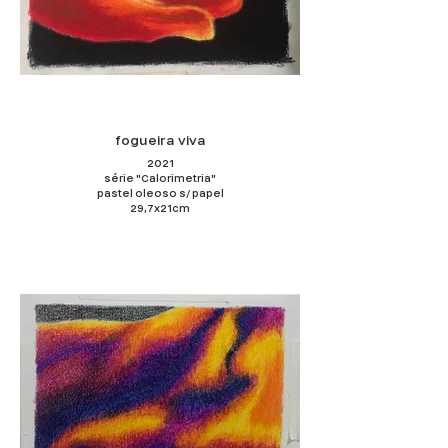
fogueira viva
2021
série "Calorimetria"
pastel oleoso s/ papel
29,7x21cm