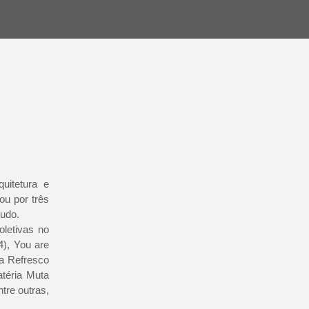
uitetura e
ou por três
tudo.
oletivas no
4), You are
ia Refresco
atéria Muta
ntre outras,