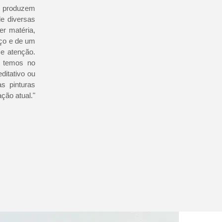
o produzem
e diversas
r matéria,
ço e de um
e atenção.
e temos no
itativo ou
s pinturas
ção atual."