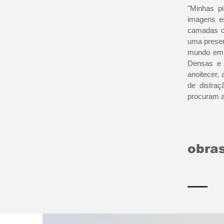
"Minhas p
imagens es
camadas c
uma presen
mundo em 
Densas e 
anoitecer
de distra
procuram a
obras