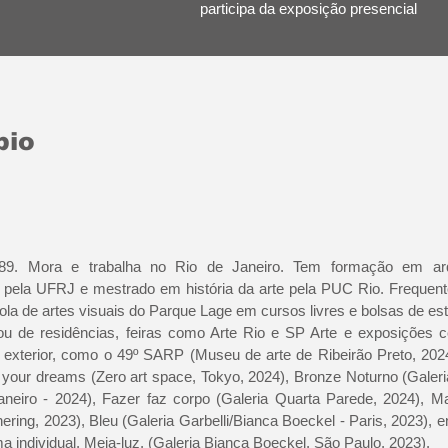
participa da exposição presencial
bio
1989. Mora e trabalha no Rio de Janeiro. Tem formação em arq
pela UFRJ e mestrado em história da arte pela PUC Rio. Frequent
ola de artes visuais do Parque Lage em cursos livres e bolsas de es
pou de residências, feiras como Arte Rio e SP Arte e exposições c
o exterior, como o 49º SARP (Museu de arte de Ribeirão Preto, 202
n your dreams (Zero art space, Tokyo, 2024), Bronze Noturno (Galer
aneiro - 2024), Fazer faz corpo (Galeria Quarta Parede, 2024), M
ering, 2023), Bleu (Galeria Garbelli/Bianca Boeckel - Paris, 2023), e
 individual, Meia-luz, (Galeria Bianca Boeckel, São Paulo, 2023).