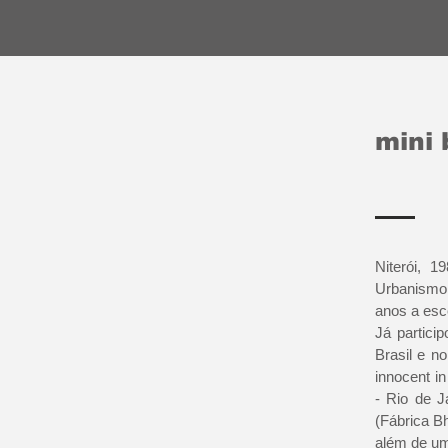
mini 
Niterói, 
Urbanismo 
anos a esc
Já partici
Brasil e n
innocent i
- Rio de J
(Fábrica Bh
além de uma