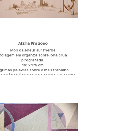
Alzira Fragoso
Mon dejeneur sur l'herbe
Colagem em organza sobre lona crua
pirografada
110 x 175 cm
gumas palavras sobre o meu trabalho.
a poética é tecida pelo tempo; um tempo-
-tempo no qual passado e presente se
turam, amalgamando memórias antigas,
vências presentes, sonhos, fantasias.
emórias do corpo - memórias da alma.
 desenvolvendo um trabalho que enfatiza
tição de ações, com variação de motivos,
do um ritmo, um elo entre pintura-música-
tura e pequenos textos-poemas inspirados
nções, haikais, trazendo ao trabalho uma
espécie de mantra.
 busca de simplicidade e liberdade de