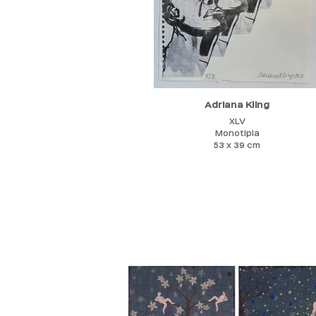
Adriana Kling
XLV
Monotipia
53 x 39 cm