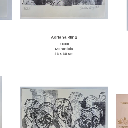
Adriana Kling
XXXIII
Monotipia
53 x 39 cm