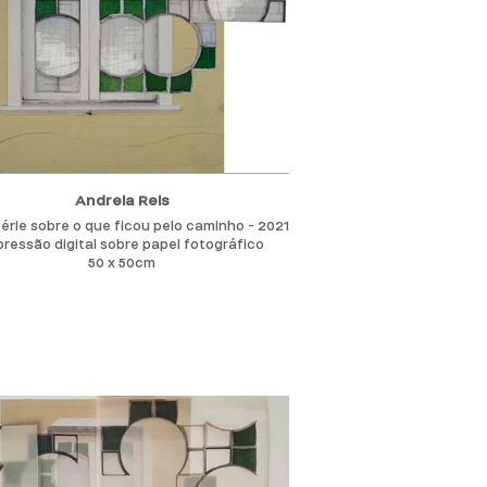
icas, ressaltando a forma, o movimento e o
iterário, criando um ritmo, tentando seduzir
pectador para que ele se sinta imerso na
obra.
Andreia Reis
série sobre o que ficou pelo caminho - 2021
pressão digital sobre papel fotográfico
50 x 50cm