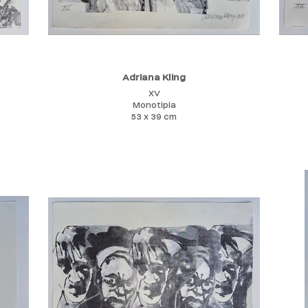
Adriana Kling
XV
Monotipia
53 x 39 cm