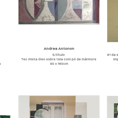
plást
Particular ”, formando um caleidoscópio de
jogo l
cores suaves.
o es
As obras apresentam uma espécie de pequenas
mandalas inseridas em campos de cor entre
ritmo e silêncio.
Sugerir um mundo em que se quer permear pelo
onírico de cores e formas, formando
composições.
Natural do Rio de Janeiro
Graduada em Artes Plástica pela Universidade
Andrea Antonon
Mackenzie desde 1981 SP.
S/título
#1 da 
Frequenta o Atelier com Dudi Maia Rosa
Tec mista óleo sobre tela com pó de mármore
Im
entre1976 e 1978 SP. Desenvolveu manufatura
a
90 x 160cm
de papéis de fibra naturais desde 1981 e
pigmentos ( óxidos de ferro) MT
Participa de várias mostras coletivas e salões
recebendo premiações e individuais no Brasil e
exterior .
Completou Estudos na Escola de artes visuais
do Parque Lage RJ
Durante 1991 a 1996 com os professores Anna
Bela , Reinaldo Roels, José Maria Dias Cruz ,Katie
Von Schepenberg,Viviane Matesco Fernando
Cochiarele . Fez viagens de estudos com Suzana
Queiroga NY ,USA e Paris França com João