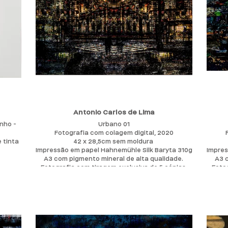
Antonio Carlos de Lima
inho -
Urbano 01
Fotografia com colagem digital, 2020
 tinta
42 x 28,5cm sem moldura
Impressão em papel Hahnemühle Silk Baryta 310g
Impres
A3 com pigmento mineral de alta qualidade.
Fotografia com tiragem exclusiva de 5 cópias,
Fotog
inclui Certificado de Autenticidade numerado e
inclu
trabalha
assinado pelo artista
ização
A série tem como tema os espaços urbanos,
11),
comos estes espaços urbanos me incomodam e
entro
como eu busco outra forma de percebê-los e