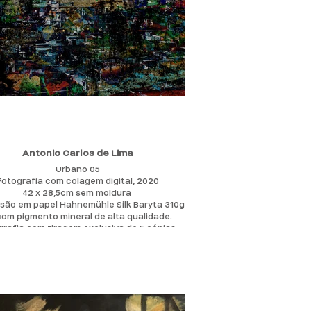
Antonio Carlos de Lima
Urbano 05
Fotografia com colagem digital, 2020
42 x 28,5cm sem moldura
são em papel Hahnemühle Silk Baryta 310g
A3 com pigmento mineral de alta qualidade.
rafia com tiragem exclusiva de 5 cópias,
i Certificado de Autenticidade numerado e
assinado pelo artista