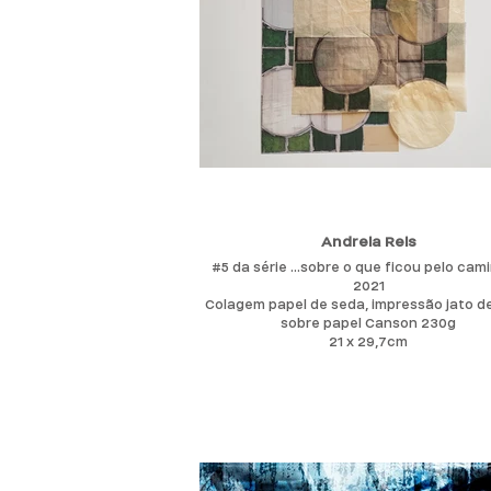
Andreia Reis
#5 da série ...sobre o que ficou pelo cam
2021
Colagem papel de seda, impressão jato de
sobre papel Canson 230g
21 x 29,7cm
Niterói, Rio de Janeiro, Brasil,1961. Vive e 
em Araraquara, São Paulo, Brasil.
Artista e arte-educadora, com Especial
em Artes Visuais pelo SENAC EAD-RJ (20
Licenciatura em Artes Plásticas pelo C