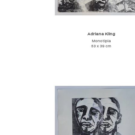
Adriana Kling
Monotipia
53 x 39 cm