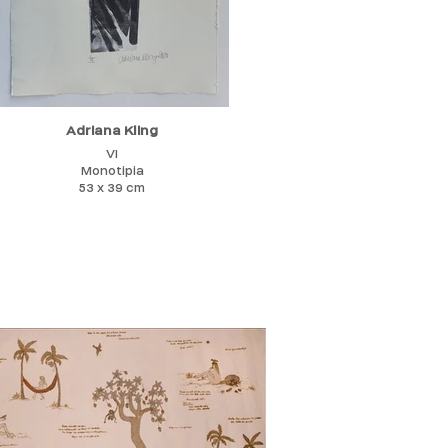
Adriana Kling
VI
Monotipia
53 x 39 cm