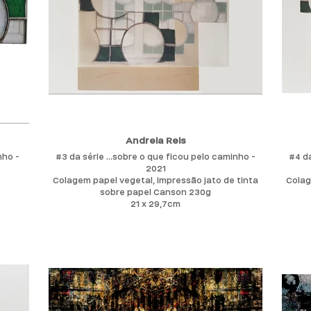
Magalhaes ,Jeanette Prioli.
Sergio Fingermann 2020 Da criação á Exposição
online .
Vive e Mora no Rio de Janeiro onde leciona aulas
de arte
Andreia Reis
nho -
#3 da série ...sobre o que ficou pelo caminho -
#4 da
2021
Colagem papel vegetal, impressão jato de tinta
Colag
sobre papel Canson 230g
21 x 29,7cm