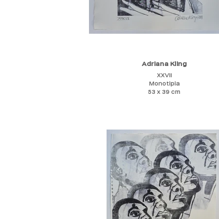
Adriana Kling
XXVII
Monotipia
53 x 39 cm