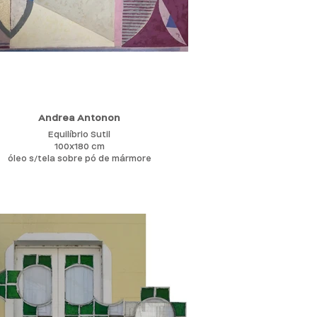
são contida, que intensifica a vibração da
a, conduz-me a ouvir JOBIM que, com a
epetição de sons em variações sutis e
icadas, traz um norte à minha busca de
síntese.
aisagem em movimento, ora saturada, ora
 com árvores, frutos, flores, pássaros, dão
̂nfase à pequenez da figura humana.
chwork de imagem, ora do mundo infantil,
ar, ancestral, ora com cenas presentes, de
Andrea Antonon
̂ncia, amor, solidão, dor, incompreensão,
Equilíbrio Sutil
ompõe o meu expressionismo poético.
100x180 cm
1
óleo s/tela sobre pó de mármore
rabalho com o tempo cronológico, nem com
spaço real, e, sim, com a memória desse
 e desse espaço, fazendo com que tudo
teça simultaneamente, quase um diário
visual.
 como suportes o mármore-eterno e a lona
odão, material simples e antigo trabalhado
 colagens de organza de seda e rendas,
o superposições, dando relevo à obra. E o
er que me interessa, o uso das mãos, o
́cio da minha criação, as marcas da minha
alma.
 condensar meu universo em composições