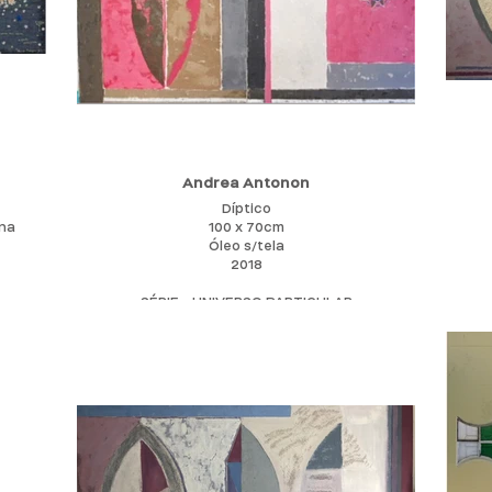
expres
obr
r
del
Uma p
vazia,
e
O pat
Andrea Antonon
famili
ause
Díptico
c
ona
100 x 70cm
Óleo s/tela
Não t
2018
o e
tempo
SÉRIE - UNIVERSO PARTICULAR
acon
Projeto apresentado é um conjunto de obras de
Elegi
uma série - UNIVERSO PARTICULAR
de alg
Trabalho desenvolvido em óleo, surgiu a partir de
com
um bordado de renda de bilro com suas
criand
mandalas e a delicadeza de seus desenhos.
faz
Nessa perspectiva, somam-se tons aquarelados
exerci
em cores suaves transportadas para o óleo, tais
como, azuis, rosas, cinzas e magentas gerando
Busco
um prisma em visão feminina de um “ Universo