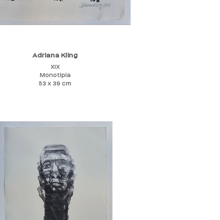
Adriana Kling
XIX
Monotipia
53 x 39 cm