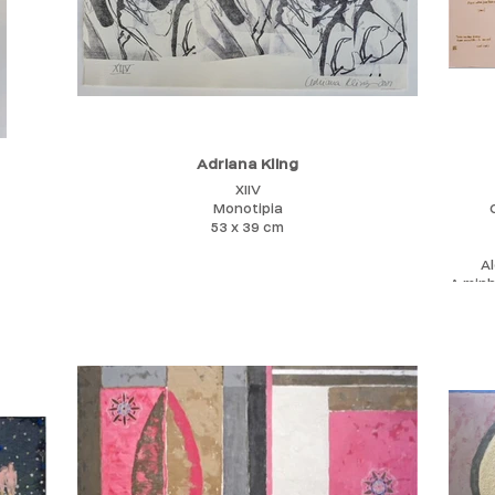
Adriana Kling
XIIV
Monotipia
53 x 39 cm
Al
A minh
sem
mis
vi
M
Venho
a repe
crian
litera
em ca
A