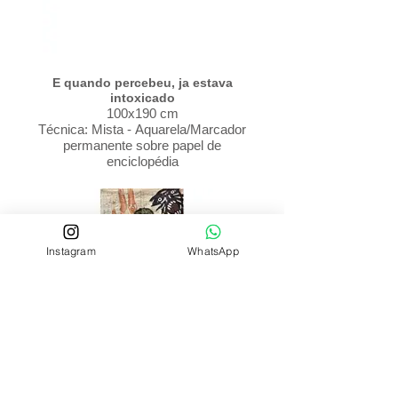
percepção falha e aquilo que parecia
sustentação revela seu caráter instável.
E quando percebeu, ja estava
intoxicado
100x190 cm
Técnica: Mista - Aquarela/Marcador
permanente sobre papel de
enciclopédia
2025
A série, “Eu pensei que estava tudo
bem, Mas esta pior do que eu
pensava”, é composta por quatro
Instagram
WhatsApp
obras, sendo duas em formato de
Díptico. Em técnica Mista - Marcador
Permanente/Tinta Acrílica/Aquarela
sobre papel de enciclopédias. A série
reúne trabalhos em que o corpo
aparece atravessado por estados de
alerta, contaminação e perda de
orientação. As imagens operam como
registros de um momento em que a