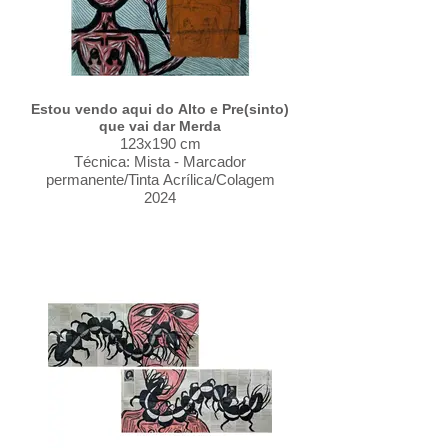
Estou vendo aqui do Alto e Pre(sinto)
que vai dar Merda
123x190 cm
Técnica: Mista - Marcador
permanente/Tinta Acrílica/Colagem
2024
A série, “Eu pensei que estava tudo
bem, Mas esta pior do que eu
pensava”, é composta por quatro
obras, sendo duas em formato de
Díptico. Em técnica Mista - Marcador
Permanente/Tinta Acrílica/Aquarela
sobre papel de enciclopédias. A série
reúne trabalhos em que o corpo
aparece atravessado por estados de
alerta, contaminação e perda de
orientação. As imagens operam como
registros de um momento em que a