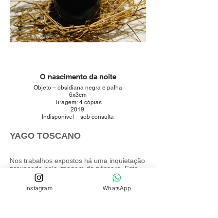
O nascimento da noite
Objeto – obsidiana negra e palha
6x3cm
Tiragem: 4 cópias
2019
Indisponível – sob consulta
YAGO TOSCANO
Nos trabalhos expostos há uma inquietação
provocada pela imagem do pássaro. Esta
imagem surge nos trabalhos como um
fantasma, uma aparição; o voo de um
Instagram
WhatsApp
pássaro trata-se de um vulto, uma
passagem, uma imagem efêmera. A sua
captura, a decadência e decrepitude de sua
imagem reforçam uma releitura dos gestos