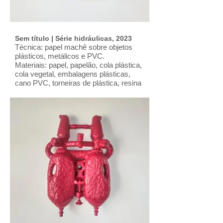
Sem título | Série hidráulicas, 2023
Técnica: papel machê sobre objetos
plásticos, metálicos e PVC.
Materiais: papel, papelão, cola plástica,
cola vegetal, embalagens plásticas,
cano PVC, torneiras de plástica, resina
epóxi, gesso, arame, massa acrílica,
tinta e verniz Automotivos.
Dimensões: L: 40; H: 52; Prof.: 14 (cm)
Ano: 2023