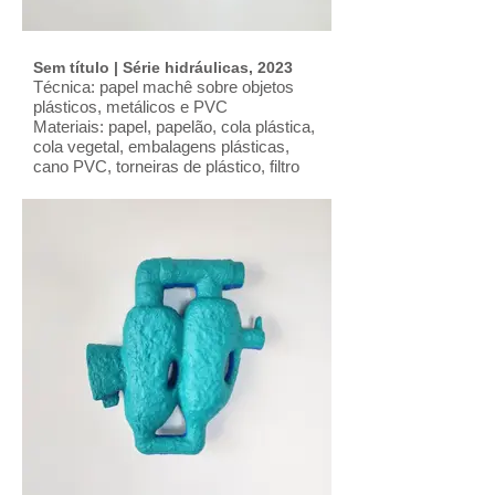
Sem título | Série hidráulicas, 2023
Técnica: papel machê sobre objetos
plásticos, metálicos e PVC
Materiais: papel, papelão, cola plástica,
cola vegetal, embalagens plásticas,
cano PVC, torneiras de plástico, filtro
de água metálico, resina epóxi, gesso,
arame, massa acrílica, pigmentos, tinta
acrílica e verniz.
Dimensões: L: 41; H: 61; Prof.: 16 (cm)
Ano: 2023