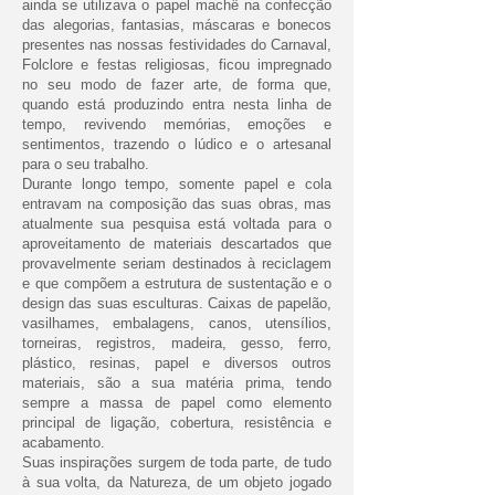
ainda se utilizava o papel machê na confecção
das alegorias, fantasias, máscaras e bonecos
presentes nas nossas festividades do Carnaval,
Folclore e festas religiosas, ficou impregnado
no seu modo de fazer arte, de forma que,
quando está produzindo entra nesta linha de
tempo, revivendo memórias, emoções e
sentimentos, trazendo o lúdico e o artesanal
para o seu trabalho.
Durante longo tempo, somente papel e cola
entravam na composição das suas obras, mas
atualmente sua pesquisa está voltada para o
aproveitamento de materiais descartados que
provavelmente seriam destinados à reciclagem
e que compõem a estrutura de sustentação e o
design das suas esculturas. Caixas de papelão,
vasilhames, embalagens, canos, utensílios,
torneiras, registros, madeira, gesso, ferro,
plástico, resinas, papel e diversos outros
materiais, são a sua matéria prima, tendo
sempre a massa de papel como elemento
principal de ligação, cobertura, resistência e
acabamento.
Suas inspirações surgem de toda parte, de tudo
à sua volta, da Natureza, de um objeto jogado