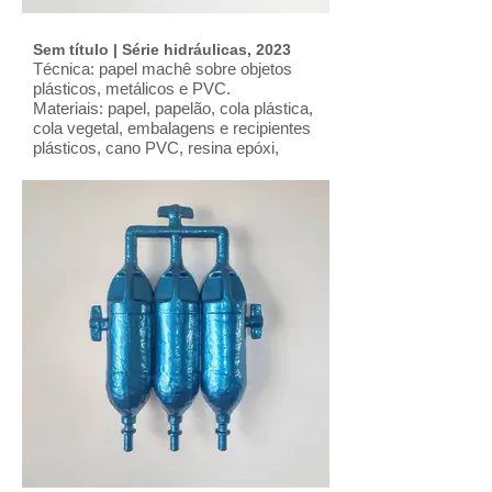
Sem título | Série hidráulicas, 2023
Técnica: papel machê sobre objetos
plásticos, metálicos e PVC.
Materiais: papel, papelão, cola plástica,
cola vegetal, embalagens e recipientes
plásticos, cano PVC, resina epóxi,
gesso, arame, massa acrílica,
pigmentos, tinta acrílica e verniz.
Dimensões: L: 40; H: 44; Prof.: 11 (cm)
Ano: 2023