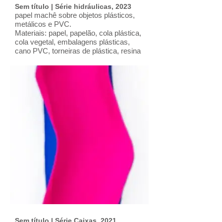
Sem título | Série hidráulicas, 2023
papel machê sobre objetos plásticos,
metálicos e PVC.
Materiais: papel, papelão, cola plástica,
cola vegetal, embalagens plásticas,
cano PVC, torneiras de plástica, resina
epóxi, gesso, arame, massa acrílica,
tinta e verniz automotivos.
Dimensões: L: 45; H: 64; Prof.: 18 (cm)
Ano: 2023
Sem título | Série Caixas, 2021