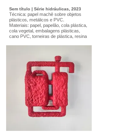
Sem título | Série hidráulicas, 2023
Técnica: papel machê sobre objetos
plásticos, metálicos e PVC.
Materiais: papel, papelão, cola plástica,
cola vegetal, embalagens plásticas,
cano PVC, torneiras de plástica, resina
epóxi, gesso, arame, massa acrílica,
tinta e verniz automotivos.
Dimensões: L: 45; H: 64; Prof.: 18 (cm)
Ano: 2023