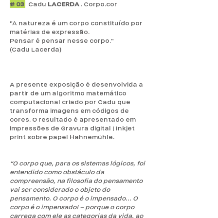
# 03
Cadu
LACERDA
. Corpo.cor
"A natureza é um corpo constituído por
matérias de expressão.
Pensar é pensar nesse corpo."
(Cadu Lacerda)
A presente exposição é desenvolvida a
partir de um algoritmo matemático
computacional criado por Cadu que
transforma imagens em códigos de
cores. O resultado é apresentado em
impressões de Gravura digital | Inkjet
print sobre papel Hahnemühle.
“O corpo que, para os sistemas lógicos, foi
entendido como obstáculo da
compreensão, na filosofia do pensamento
vai ser considerado o objeto do
pensamento. O corpo é o impensado... O
corpo é o impensado! – porque o corpo
carrega com ele as categorias da vida, ao